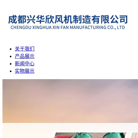
关于我们
产品展示
新闻中心
实物展示