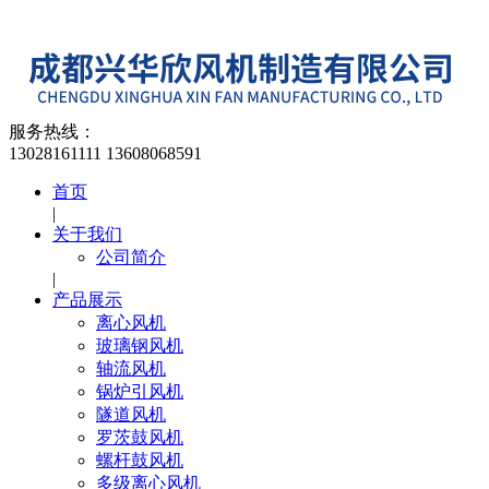
服务热线：
13028161111 13608068591
首页
|
关于我们
公司简介
|
产品展示
离心风机
玻璃钢风机
轴流风机
锅炉引风机
隧道风机
罗茨鼓风机
螺杆鼓风机
多级离心风机