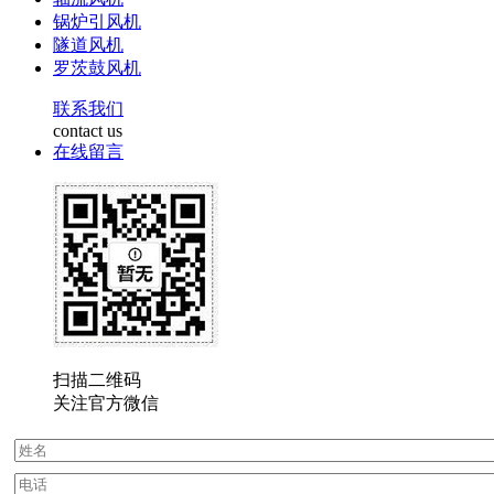
锅炉引风机
隧道风机
罗茨鼓风机
联系我们
contact us
在线留言
扫描二维码
关注官方微信