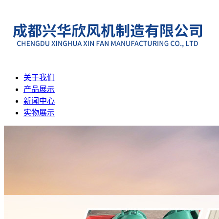
关于我们
产品展示
新闻中心
实物展示