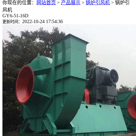
你现在的位置：
网站首页
>
产品展示
>
锅炉引风机
>
锅炉引
风机
GY6-51-16D
2022-10-24 17:54:36
更新时间：