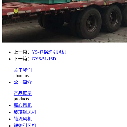
上一篇：
Y5-47锅炉引风机
下一篇：
GY6-51-16D
关于我们
about us
公司简介
产品展示
products
离心风机
玻璃钢风机
轴流风机
锅炉引风机