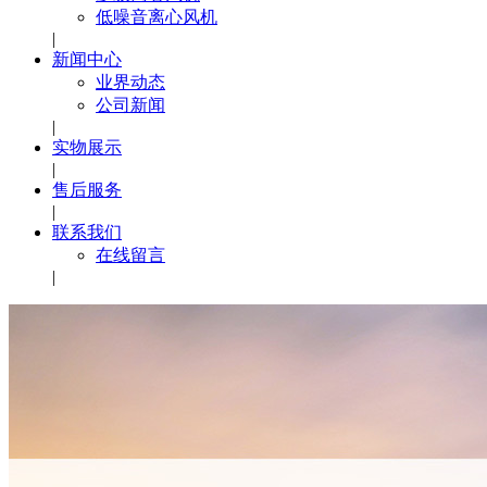
低噪音离心风机
|
新闻中心
业界动态
公司新闻
|
实物展示
|
售后服务
|
联系我们
在线留言
|