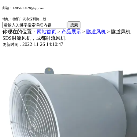
邮箱：1305650028@qq.com
地址：德阳广汉市深圳路二段
你现在的位置：
网站首页
>
产品展示
>
隧道风机
>
隧道风机
SDS射流风机，成都射流风机
2022-11-26 14:10:47
更新时间：