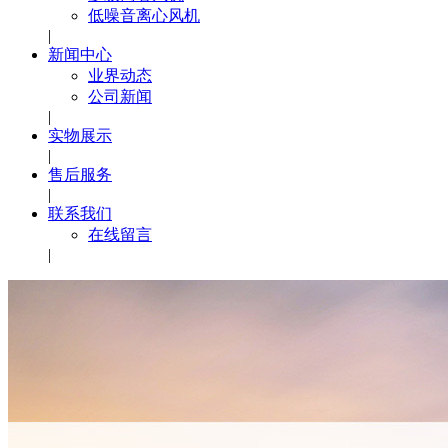
低噪音离心风机
|
新闻中心
业界动态
公司新闻
|
实物展示
|
售后服务
|
联系我们
在线留言
|