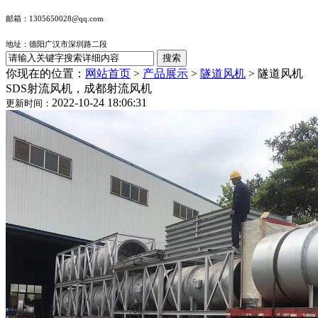
邮箱：1305650028@qq.com
地址：德阳广汉市深圳路二段
你现在的位置：
网站首页
>
产品展示
>
隧道风机
>
隧道风机
SDS射流风机，成都射流风机
2022-10-24 18:06:31
更新时间：